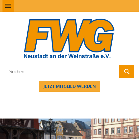
Zum
MENÜ
Inhalt
springen
FW
Neu
Suchen
SUCHE
nach:
JETZT MITGLIED WERDEN