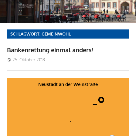
SCHLAGWORT:
GEMEINWOHL
Bankenrettung einmal anders!
25. Oktober 2018
wpfwgneustadt
FWG-Nachrichten
,
OV Kernstadt
Neustadt an der Weinstraße
-º
-