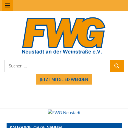
Zum
MENÜ
Inhalt
springen
FW
Neu
Suchen
SUCHE
nach:
JETZT MITGLIED WERDEN
KATEGORIE:
OV GEINSHEIM