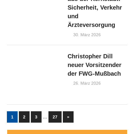
Sicherheit, Verkehr
und
Ärzteversorgung
30. März 2026
Admin
FWG-
Nachrichten
,
OV Kernstadt
Christopher Dill
neuer Vorsitzender
der FWG-Mußbach
26. März 2026
Admin
FWG-
Nachrichten
,
OV Mußbach
Seitennummerierung
…
Nächste
1
2
3
27
»
Beiträge
der