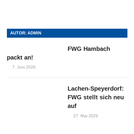
AUTOR:
ADMIN
FWG Hambach
packt an!
7. Juni 2026
Admin
FWG-Nachrichten
,
OV Hambach
Lachen-Speyerdorf:
FWG stellt sich neu
auf
27. Mai 2026
Admin
FWG-
Nachrichten
,
OV
Lachen-