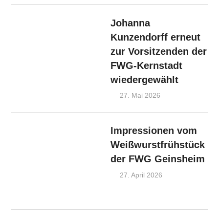
Speyerdorf
Johanna
Kunzendorff erneut
zur Vorsitzenden der
FWG-Kernstadt
wiedergewählt
27. Mai 2026
Admin
FWG-
Nachrichten
,
OV
Lachen-
Impressionen vom
Speyerdorf
Weißwurstfrühstück
der FWG Geinsheim
27. April 2026
Admin
FWG-
Nachrichten
,
OV Geinsheim