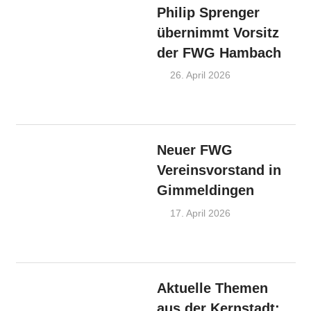
Philip Sprenger
übernimmt Vorsitz
der FWG Hambach
26. April 2026
Admin
FWG-
Nachrichten
,
OV Hambach
Neuer FWG
Vereinsvorstand in
Gimmeldingen
17. April 2026
Admin
FWG-
Nachrichten
,
OV
Gimmeldingen
Aktuelle Themen
aus der Kernstadt: