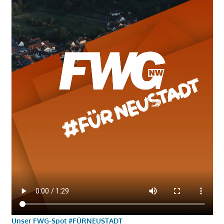
Unser FWG-Spot #FÜRNEUSTADT