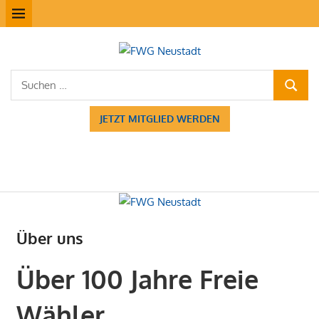
Zum
MENÜ
Inhalt
springen
FWG
Suchen
Neustadt
SUCHE
nach:
JETZT MITGLIED WERDEN
Über uns
Über 100 Jahre Freie
Wähler