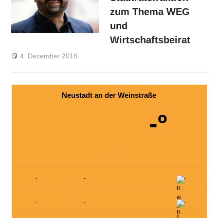
zum Thema WEG
und
Wirtschaftsbeirat
4. Dezember 2018
wpfwgneustadt
FWG-Nachrichten
,
Nachrichten aus
dem Stadtrat
Neustadt an der Weinstraße
-º
-
-
-
-
-
-
-