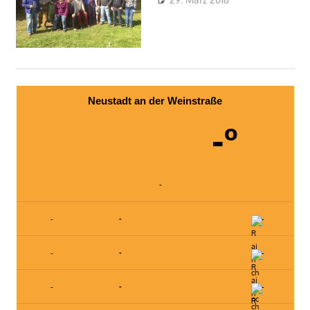
wpfwgneustadt
Nachrichten
,
OV Geinsheim
Neustadt an der Weinstraße
-º
-
-
-
-
-
-
-
-
-
-