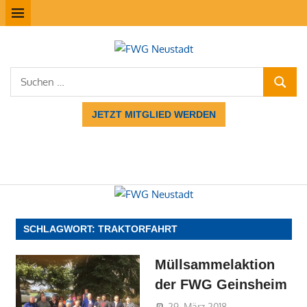
Zum
MENÜ
Inhalt
springen
FWG
Suchen
Neustadt
SUCHE
nach:
JETZT MITGLIED WERDEN
SCHLAGWORT:
TRAKTORFAHRT
Müllsammelaktion
der FWG Geinsheim
29. März 2018
FWG-