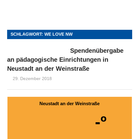
SCHLAGWORT:
WE LOVE NW
Spendenübergabe
an pädagogische Einrichtungen in
Neustadt an der Weinstraße
29. Dezember 2018
wpfwgneustadt
FWG-Nachrichten
Neustadt an der Weinstraße
-º