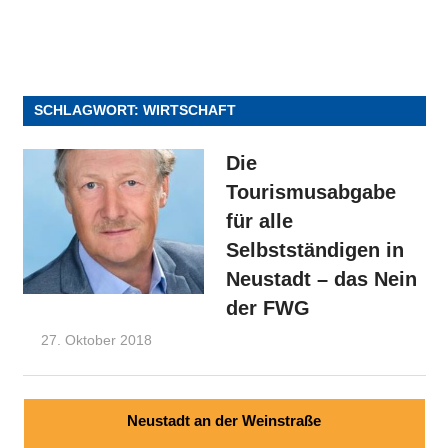
SCHLAGWORT:
WIRTSCHAFT
Die
Tourismusabgabe
für alle
Selbstständigen in
Neustadt – das Nein
der FWG
27. Oktober 2018
wpfwgneustadt
FWG-Nachrichten
,
Nachrichten aus dem
Stadtrat
Neustadt an der Weinstraße