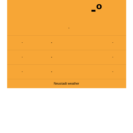
-º
-
-
-
-
-
-
-
-
-
-
Neustadt weather