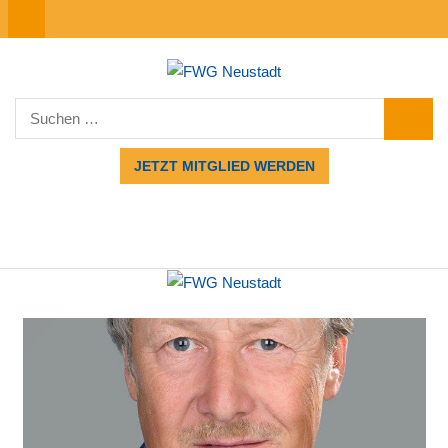
Zum
MENÜ
Inhalt
springen
FWG
Suchen
Neustadt
SUCHE
nach:
JETZT MITGLIED WERDEN