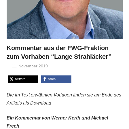
Kommentar aus der FWG-Fraktion
zum Vorhaben “Lange Strahläcker”
11. November 2019
Admin
FWG-Nachrichten
,
Nachrichten aus
dem Stadtrat
twittern
teilen
Die im Text erwähnten Vorlagen finden sie am Ende des
Artikels als Download
Ein Kommentar von Werner Kerth und Michael
Frech