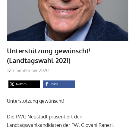
Unterstützung gewünscht!
(Landtagswahl 2021)
7. September 2020
Admin
Landtagswahl 2021 - Kandidat der FW
twittern
teilen
Unterstützung gewünscht!
Die FWG Neustadt präsentiert den
Landtagswahlkandidaten der FW, Giovani Raneri.