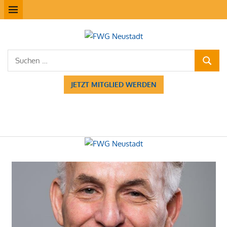
Zum
MENÜ
Inhalt
springen
FWG
Suchen
Neustadt
SUCHE
nach:
JETZT MITGLIED WERDEN