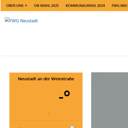
Zum
ÜBER UNS
OB-WAHL 2025
KOMMUNALWAHL 2024
FWG-NAC
Inhalt
springen
FWG
Neustadt
Neustadt an der Weinstraße
-º
-
-
-
-