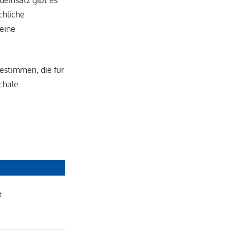
einsatz gibt es
chliche
eine
estimmen, die für
chale
t