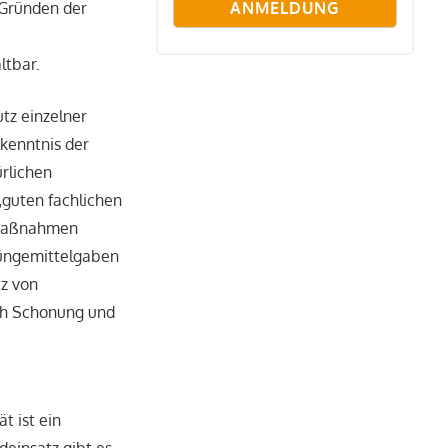
 Gründen der
ltbar.
utz einzelner
ekenntnis der
rlichen
„guten fachlichen
d Maßnahmen
Düngemittelgaben
tz von
ch Schonung und
 ist ein