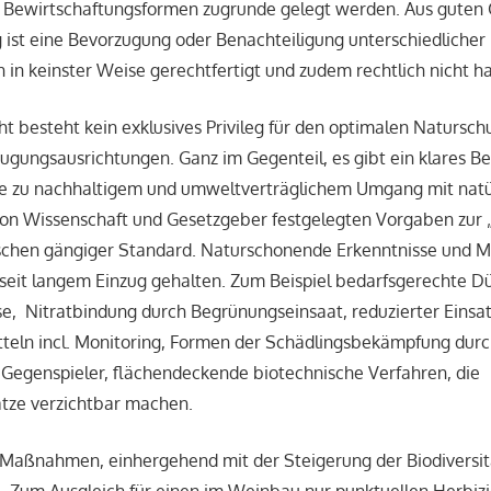
Bewirtschaftungsformen zugrunde gelegt werden. Aus guten
ist eine Bevorzugung oder Benachteiligung unterschiedlicher
 in keinster Weise gerechtfertigt und zudem rechtlich nicht ha
ht besteht kein exklusives Privileg für den optimalen Natursch
eugungsausrichtungen. Ganz im Gegenteil, es gibt ein klares B
 zu nachhaltigem und umweltverträglichem Umgang mit natü
von Wissenschaft und Gesetzgeber festgelegten Vorgaben zur 
wischen gängiger Standard. Naturschonende Erkenntnisse un
 seit langem Einzug gehalten. Zum Beispiel bedarfsgerechte 
e, Nitratbindung durch Begrünungseinsaat, reduzierter Einsa
tteln incl. Monitoring, Formen der Schädlingsbekämpfung dur
r Gegenspieler, flächendeckende biotechnische Verfahren, die
tze verzichtbar machen.
aßnahmen, einhergehend mit der Steigerung der Biodiversität