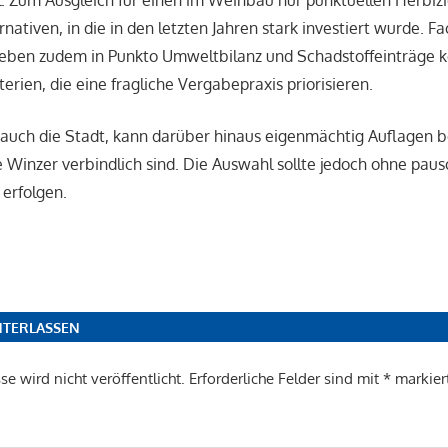
 Zum Ausgleich für einen im Weinbau nur punktuellen Herbizid
ativen, in die in den letzten Jahren stark investiert wurde. Fa
geben zudem in Punkto Umweltbilanz und Schadstoffeinträge k
erien, die eine fragliche Vergabepraxis priorisieren.
 auch die Stadt, kann darüber hinaus eigenmächtig Auflagen b
e Winzer verbindlich sind. Die Auswahl sollte jedoch ohne paus
erfolgen.
TERLASSEN
e wird nicht veröffentlicht.
Erforderliche Felder sind mit
*
markier