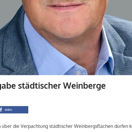
gabe städtischer Weinberge
Admin
FWG-Nachrichten
,
Nachrichten aus dem Stadtrat
teilen
n über die Verpachtung städtischer Weinbergsflächen dürfen k