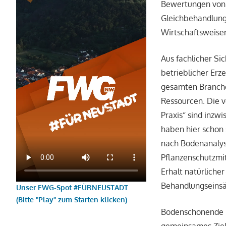
Bewertungen von 
Gleichbehandlung 
Wirtschaftsweisen
Aus fachlicher Sic
betrieblicher Erz
gesamten Branche
Ressourcen. Die 
Praxis“ sind inz
haben hier schon
nach Bodenanalys
Pflanzenschutzmi
Erhalt natürliche
Behandlungseinsä
Unser FWG-Spot #FÜRNEUSTADT
(Bitte "Play" zum Starten klicken)
Bodenschonende M