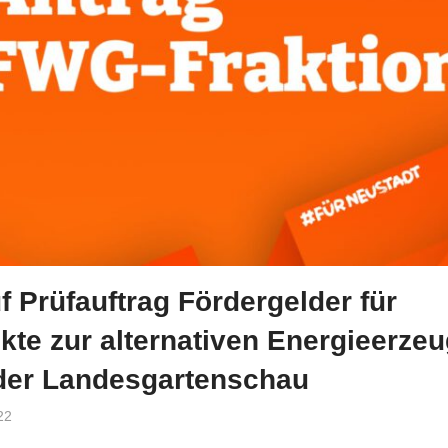
f Prüfauftrag Fördergelder für
ekte zur alternativen Energieerze
er Landesgartenschau
22
Admin
Nachrichten aus dem Stadtrat