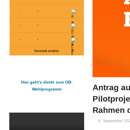
-
-
-
-
-
-
-
-
-
Neustadt weather
Hier geht's direkt zum OB-
Antrag au
Wahlprogramm
Pilotproj
Rahmen d
6. September 20