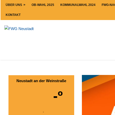
Zum
ÜBER UNS
OB-WAHL 2025
KOMMUNALWAHL 2024
FWG-NA
Inhalt
KONTAKT
springen
FWG
Neustadt
Neustadt an der Weinstraße
-º
-