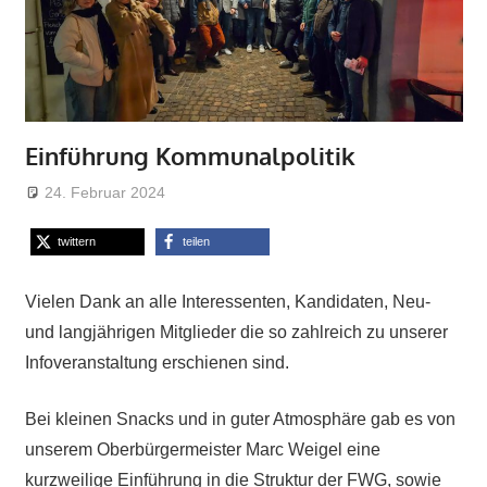
Einführung Kommunalpolitik
24. Februar 2024
Admin
Kommunalwahl 2024
twittern
teilen
Vielen Dank an alle Interessenten, Kandidaten, Neu-
und langjährigen Mitglieder die so zahlreich zu unserer
Infoveranstaltung erschienen sind.
Bei kleinen Snacks und in guter Atmosphäre gab es von
unserem Oberbürgermeister Marc Weigel eine
kurzweilige Einführung in die Struktur der FWG, sowie