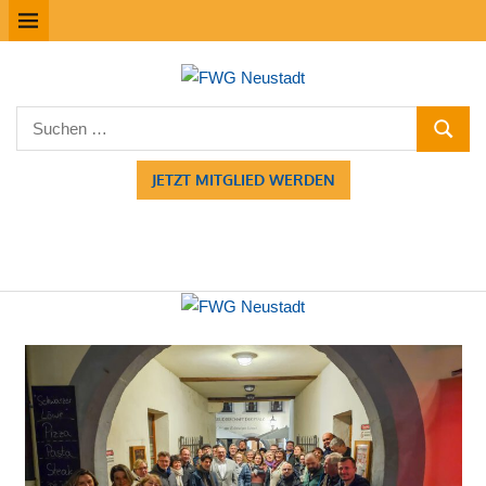
Zum
MENÜ
Inhalt
springen
FWG
Suchen
Neustadt
SUCHE
nach:
JETZT MITGLIED WERDEN