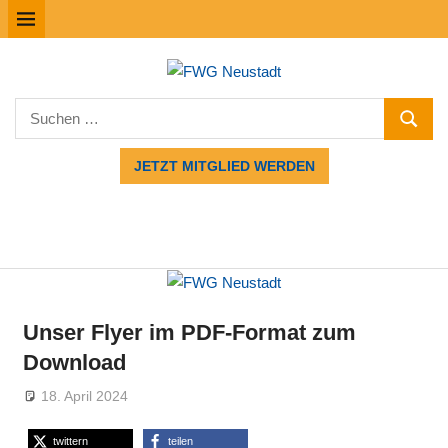
Zum
MENÜ
Inhalt
springen
FWG
Suchen
Neustadt
SUCHE
nach:
JETZT MITGLIED WERDEN
Unser Flyer im PDF-Format zum
Download
18. April 2024
Admin
OV Mußbach
twittern
teilen