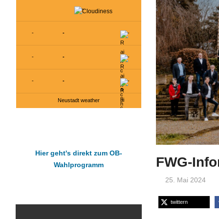
-
-
-
-
-
-
-
-
-
-
Neustadt weather
Hier geht's direkt zum OB-
FWG-Infor
Wahlprogramm
25. Mai 2024
twittern