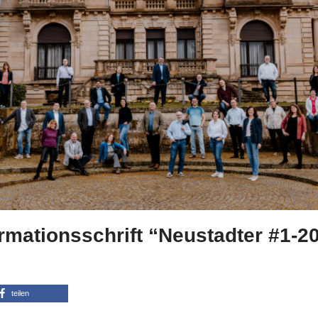
mationsschrift “Neustadter #1-2
Admin
Kommunalwahl 2024
teilen