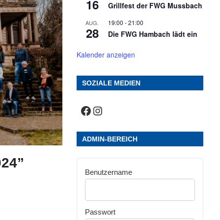
16
Grillfest der FWG Mussbach
19:00
-
21:00
AUG.
28
Die FWG Hambach lädt ein
Kalender anzeigen
SOZIALE MEDIEN
Facebook
Instagram
ADMIN-BEREICH
024”
Benutzername
Passwort