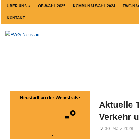
Zum
ÜBER UNS
OB-WAHL 2025
KOMMUNALWAHL 2024
FWG-NA
Inhalt
KONTAKT
springen
FWG
Neustadt
Neustadt an der Weinstraße
Aktuelle 
-º
Verkehr 
30. März 2026
-