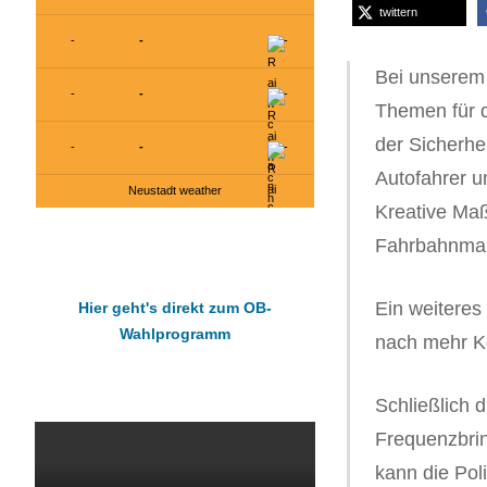
twittern
-
-
-
Bei unserem l
-
-
-
Themen für d
der Sicherhe
-
-
-
Autofahrer un
Neustadt weather
Kreative Ma
Fahrbahnmark
Ein weiteres
Hier geht's direkt zum OB-
Wahlprogramm
nach mehr Ko
Schließlich 
Frequenzbrin
kann die Pol