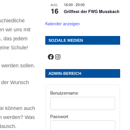
16:00
-
20:00
AUG.
16
Grillfest der FWG Mussbach
schiedliche
Kalender anzeigen
n wir uns mit
s, das jedem
SOZIALE MEDIEN
 eine Schule!
Facebook
Instagram
 werden sollen.
ADMIN-BEREICH
nd der Wunsch
Benutzername
rzte können auch
Passwort
ten werden? Was
tausch.