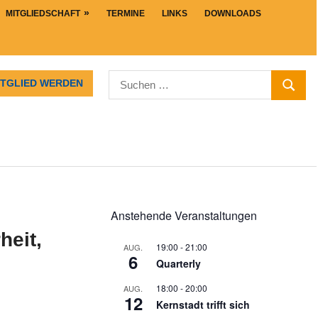
MITGLIEDSCHAFT
TERMINE
LINKS
DOWNLOADS
Suchen
ITGLIED WERDEN
SUCHE
nach:
Anstehende Veranstaltungen
heit,
19:00
-
21:00
AUG.
6
Quarterly
18:00
-
20:00
AUG.
12
Kernstadt trifft sich