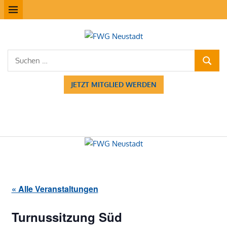
Zum
MENÜ
Inhalt
springen
FWG
Suchen
Neustadt
SUCHE
nach:
JETZT MITGLIED WERDEN
« Alle Veranstaltungen
Turnussitzung Süd