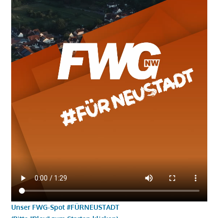
Unser FWG-Spot #FÜRNEUSTADT