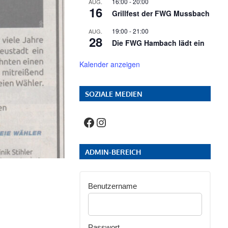
16:00
-
20:00
AUG.
16
Grillfest der FWG Mussbach
19:00
-
21:00
AUG.
28
Die FWG Hambach lädt ein
Kalender anzeigen
SOZIALE MEDIEN
Facebook
Instagram
ADMIN-BEREICH
Benutzername
Passwort