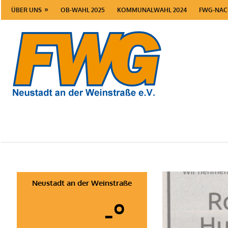
Zum
ÜBER UNS
OB-WAHL 2025
KOMMUNALWAHL 2024
FWG-NAC
Inhalt
springen
FWG
Neusta
Neustadt an der Weinstraße
-º