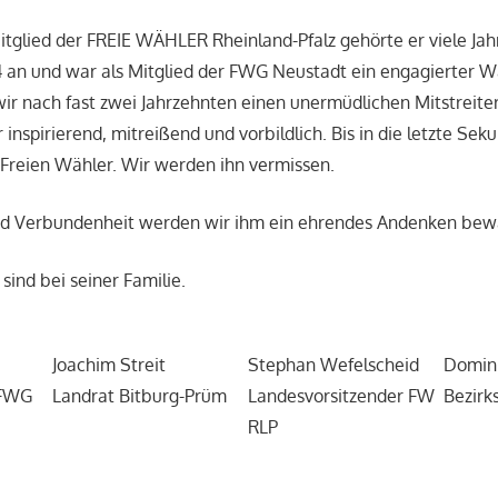
Mitglied der FREIE WÄHLER Rheinland-Pfalz gehörte er viele Ja
 an und war als Mitglied der FWG Neustadt ein engagierter W
wir nach fast zwei Jahrzehnten einen unermüdlichen Mitstreite
inspirierend, mitreißend und vorbildlich. Bis in die letzte Se
r Freien Wähler. Wir werden ihn vermissen.
nd Verbundenheit werden wir ihm ein ehrendes Andenken bew
ind bei seiner Familie.
Joachim Streit
Stephan Wefelscheid
Domini
 FWG
Landrat Bitburg-Prüm
Landesvorsitzender FW
Bezirk
RLP