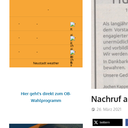
-
-
-
-
-
-
-
-
-
-
Neustadt weather
Hier geht's direkt zum OB-
Nachruf 
Wahlprogramm
26. März 2021
twittern