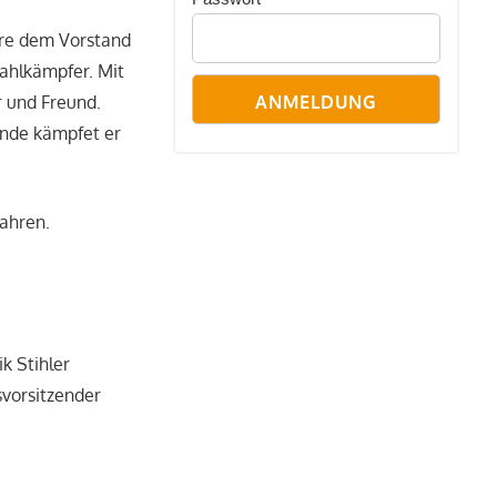
hre dem Vorstand
ahlkämpfer. Mit
r und Freund.
kunde kämpfet er
ahren.
k Stihler
svorsitzender