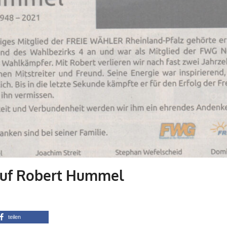
auf Robert Hummel
Admin
FWG-Nachrichten
teilen