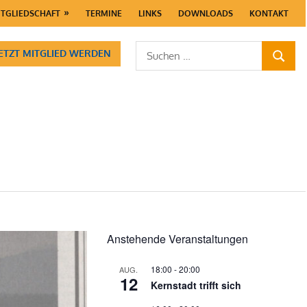
ITGLIEDSCHAFT
TERMINE
LINKS
DOWNLOADS
KONTAKT
Suchen
JETZT MITGLIED WERDEN
SUCHE
nach:
Anstehende Veranstaltungen
18:00
-
20:00
AUG.
12
Kernstadt trifft sich