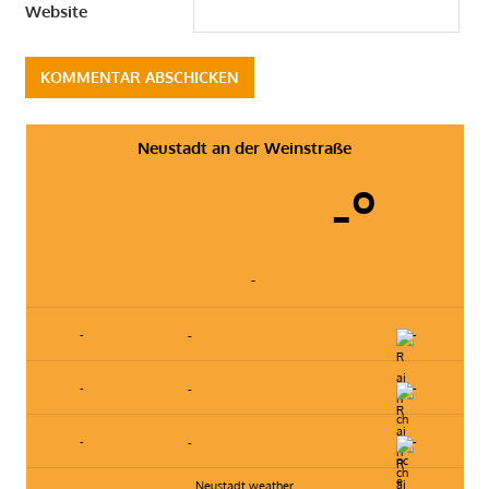
Website
Neustadt an der Weinstraße
-º
-
-
-
-
-
-
-
-
-
-
Neustadt weather