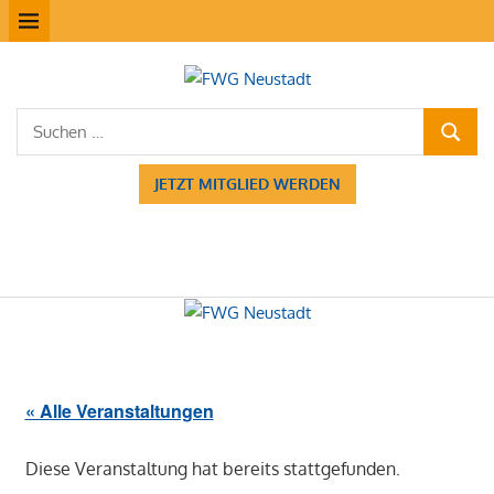
Zum
MENÜ
Inhalt
springen
FWG
Suchen
Neustadt
SUCHE
nach:
JETZT MITGLIED WERDEN
« Alle Veranstaltungen
Diese Veranstaltung hat bereits stattgefunden.