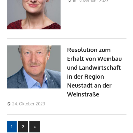
16. November 2023
FWG-
Admin
Nachricht
OV
Kernstadt
Resolution zum
Erhalt von Weinbau
und Landwirtschaft
in der Region
Neustadt an der
Weinstraße
24. Oktober 2023
Admin
FWG-Nachrichten
Seitennummerierung
Nächste
1
2
»