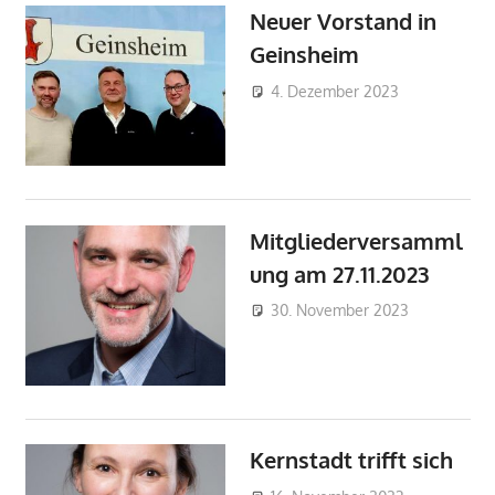
Neuer Vorstand in
Geinsheim
4. Dezember 2023
FWG-
Admin
Nachrichte
OV
Geinsheim
Mitgliederversamml
ung am 27.11.2023
30. November 2023
FWG-
Admin
Nachrich
OV
Diedesfel
Kernstadt trifft sich