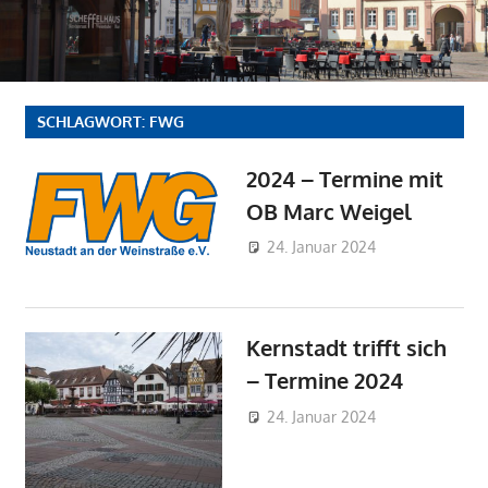
SCHLAGWORT:
FWG
2024 – Termine mit
OB Marc Weigel
24. Januar 2024
Admin
FWG-
Nachrichten
Kernstadt trifft sich
– Termine 2024
24. Januar 2024
Admin
FWG-
Nachrichten
,
OV Kernstadt