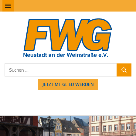
Zum
MENÜ
Inhalt
springen
FW
Neu
Suchen
SUCHE
nach:
JETZT MITGLIED WERDEN