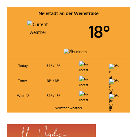
Beiträge
der
Neustadt an der Weinstraße
Beiträge
18º
1%
Today
34º / 18º
0%
Tmrw.
31º / 18º
0%
Wed. 12
32º / 15º
0%
Neustadt weather