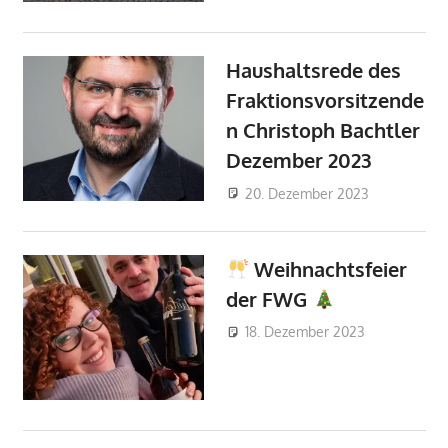
Haushaltsrede des
Fraktionsvorsitzende
n Christoph Bachtler
Dezember 2023
20. Dezember 2023
FWG-
Admin
Nachricht
Nachricht
Weihnachtsfeier
aus dem
Stadtrat
der FWG
18. Dezember 2023
FWG-
Admin
Nachricht