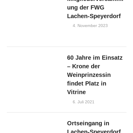
Geinsheim
,
ung der FWG
Gimmelding
Lachen-Speyerdorf
OV Haardt
,
Hambach
,
4. November 2023
FWG-
Kernstadt
,
Admin
Nachrichte
Königsbach
OV Lachen
OV Lachen-
Speyerdorf
Speyerdorf
,
60 Jahre im Einsatz
OV Mußbac
– Krone der
Weinprinzessin
findet Platz in
Vitrine
6. Juli 2021
Admin
FWG-
Nachrichten
,
OV
Lachen-
Ortseingang in
Speyerdorf
Lachen-Speyerdorf