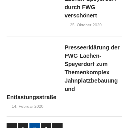
durch FWG
verschönert
25. Oktober 2020
Admin
FWG-
Nachrichten
OV Lachen-
Speyerdorf
Presseerklärung der
FWG Lachen-
Speyerdorf zum
Themenkomplex
Jahnplatzbebauung
und
Entlastungsstraße
14. Februar 2020
Admin
FWG-Nachrichten
,
OV Lachen-
Speyerdorf