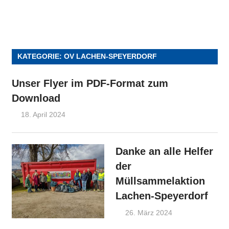
KATEGORIE:
OV LACHEN-SPEYERDORF
Unser Flyer im PDF-Format zum
Download
18. April 2024
Admin
OV Lachen-Speyerdorf
Danke an alle Helfer
der
Müllsammelaktion
Lachen-Speyerdorf
26. März 2024
Admin
FWG-
Nachrichten
,