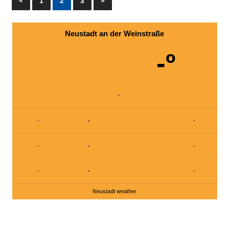
Seitennummerierung
Vorherige
Nächste
«
1
2
3
»
Beiträge
Beiträge
der
Neustadt an der Weinstraße
Beiträge
-º
-
-
-
-
-
-
-
-
-
-
Neustadt weather